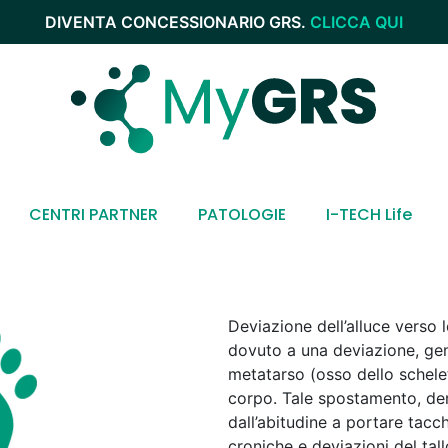
DIVENTA CONCESSIONARIO GRS.
CLICCA QUI
CENTRI PARTNER
PATOLOGIE
I-TECH Life
Deviazione dell’alluce verso l
dovuto a una deviazione, ge
metatarso (osso dello schelet
corpo. Tale spostamento, de
dall’abitudine a portare tacch
croniche e deviazioni del tall