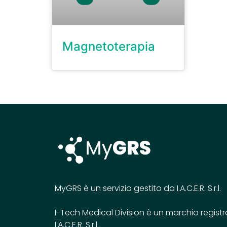
Magnetoterapia
MyGRS è un servizio gestito da I.A.C.E.R. S.r.l.
I-Tech Medical Division è un marchio registr
I.A.C.E.R. S.r.l.