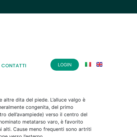
LOGIN
CONTATTI
e altre dita del piede. L’alluce valgo è
neralmente congenita, del primo
ro dell’avampiede) verso il centro del
nominato metatarso varo, è favorito
i alti. Cause meno frequenti sono artriti
one verso l’esterno.