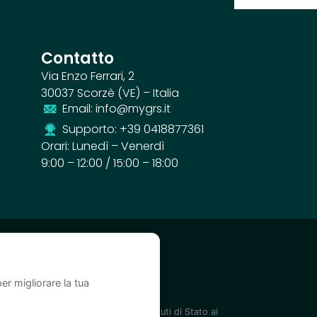
Contatto
Via Enzo Ferrari, 2
30037 Scorzè (VE) – Italia
Email: info@mygrs.it
Supporto: +39 0418877361
Orari: Lunedì – Venerdì
9:00 – 12:00 / 15:00 – 18:00
er migliorare la tua
elencati nel Registro nazionale degli aiuti di Stato ai