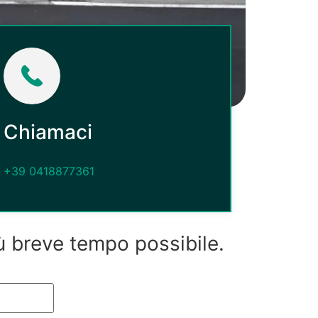
Chiamaci
+39 0418877361
iù breve tempo possibile.