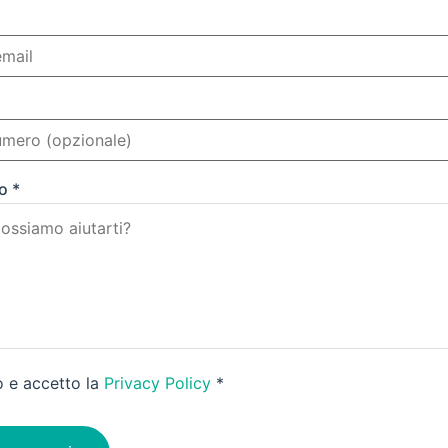
o *
o e accetto la
Privacy Policy
*