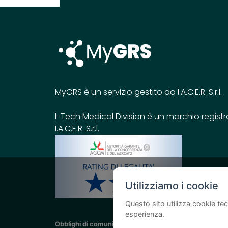
MyGRS è un servizio gestito da I.A.C.E.R. S.r.l.
I-Tech Medical Division è un marchio registr
I.A.C.E.R. S.r.l.
Utilizziamo i cookie
Questo sito utilizza cookie tec
esperienza.
Obblighi di comunicazione per le sovvenzioni pubblich