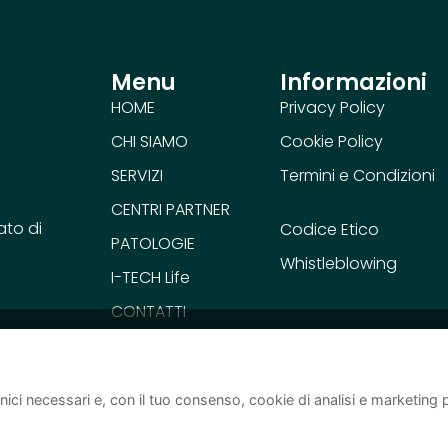
Menu
Informazioni
HOME
Privacy Policy
CHI SIAMO
Cookie Policy
SERVIZI
Termini e Condizioni
CENTRI PARTNER
ato di
Codice Etico
PATOLOGIE
Whistleblowing
I-TECH Life
CONTATTI
nici necessari e, con il tuo consenso, cookie di analisi e marketing p
e:
Gli aiuti di Stato e gli aiuti de minimis ricevuti dalla nostra società sono 