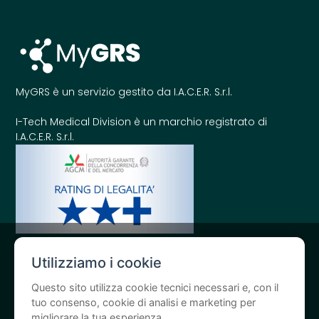
MyGRS è un servizio gestito da I.A.C.E.R. S.r.l.
I-Tech Medical Division è un marchio registrato di
I.A.C.E.R. S.r.l.
Utilizziamo i cookie
Questo sito utilizza cookie tecnici necessari e, con il
tuo consenso, cookie di analisi e marketing per
Obblighi di comunicazione per le sovvenzioni pubbliche:
Gli aiuti
migliorare la tua esperienza.