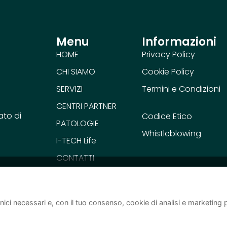
Menu
Informazioni
HOME
Privacy Policy
CHI SIAMO
Cookie Policy
SERVIZI
Termini e Condizioni
CENTRI PARTNER
ato di
Codice Etico
PATOLOGIE
Whistleblowing
I-TECH Life
CONTATTI
nici necessari e, con il tuo consenso, cookie di analisi e marketing p
e:
Gli aiuti di Stato e gli aiuti de minimis ricevuti dalla nostra società sono 