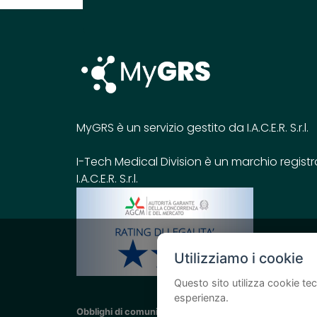
MyGRS è un servizio gestito da I.A.C.E.R. S.r.l.
I-Tech Medical Division è un marchio registr
I.A.C.E.R. S.r.l.
Utilizziamo i cookie
Questo sito utilizza cookie tec
esperienza.
Obblighi di comunicazione per le sovvenzioni pubblich