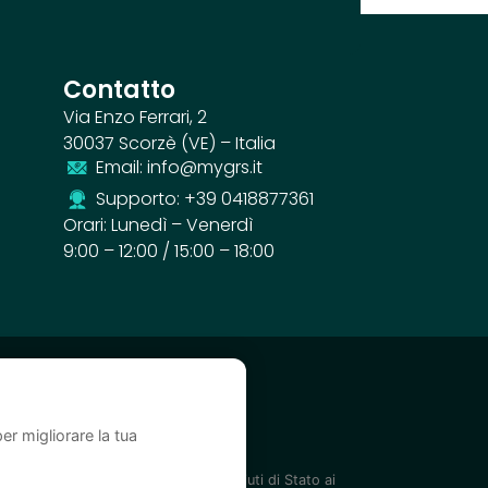
Contatto
Via Enzo Ferrari, 2
30037 Scorzè (VE) – Italia
Email: info@mygrs.it
Supporto: +39 0418877361
Orari: Lunedì – Venerdì
9:00 – 12:00 / 15:00 – 18:00
er migliorare la tua
elencati nel Registro nazionale degli aiuti di Stato ai