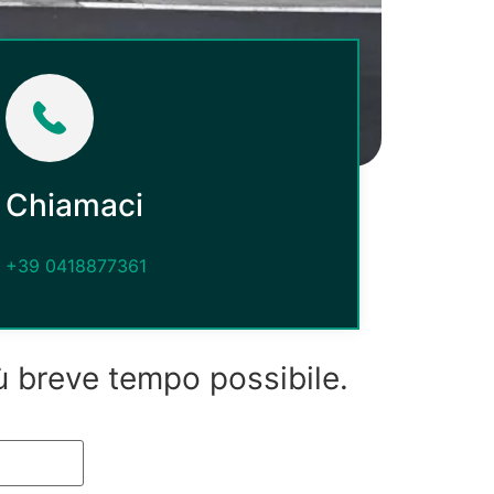
Chiamaci
+39 0418877361
iù breve tempo possibile.