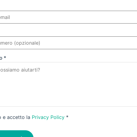
o *
o e accetto la
Privacy Policy
*