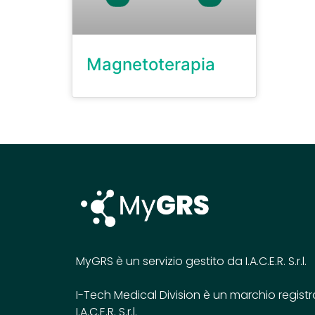
Magnetoterapia
MyGRS è un servizio gestito da I.A.C.E.R. S.r.l.
I-Tech Medical Division è un marchio registr
I.A.C.E.R. S.r.l.