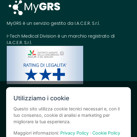
MyGRS è un servizio gestito da I.A.C.E.R. S.r.l.
I-Tech Medical Division è un marchio registrato di
I.A.C.E.R. S.r.l.
Utilizziamo i cookie
Questo sito utilizza cookie tecnici necessari e, con il
Obblighi di comunicazione per le sovvenzioni pubbliche:
Gli aiuti
tuo consenso, cookie di analisi e marketing per
migliorare la tua esperienza.
di Stato e gli aiuti de minimis ricevuti dalla nostra società sono
elencati nel Registro nazionale degli aiuti di Stato ai sensi
Maggiori informazioni:
Privacy Policy
·
Cookie Policy
dell’articolo 52 della legge 234/2012, accessibile al seguente link