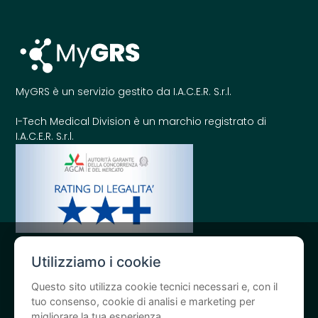
MyGRS è un servizio gestito da I.A.C.E.R. S.r.l.
I-Tech Medical Division è un marchio registrato di
I.A.C.E.R. S.r.l.
Utilizziamo i cookie
Questo sito utilizza cookie tecnici necessari e, con il
tuo consenso, cookie di analisi e marketing per
Obblighi di comunicazione per le sovvenzioni pubbliche:
Gli aiuti
migliorare la tua esperienza.